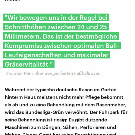
"Wir bewegen uns in der Regel bei
Schnitthöhen zwischen 24 und 25
Millimetern. Das ist der bestmögliche
Kompromiss zwischen optimalen Ball-
Laufeigenschaften und maximaler
Gräservitalität."
Thorsten Petri über den perfekten Fußballrasen
Während der typische deutsche Rasen im Garten
hinterm Haus meistens nicht mehr Pflege bekommt
als ab und zu eine Behandlung mit dem Rasenmäher,
wird das Bundesliga-Grün verwöhnt. Der Fuhrpark für
seine Behandlung ist riesig: Es gibt dutzende
Maschinen zum Düngen, Sähen, Perforieren und
Mähen. "Jedes Gerät hat seine Berechtigung und