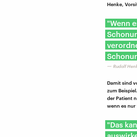
Henke, Vorsi
"Wenn e
Schonung
verordn
Schonun
Rudolf Hen
Damit sind v
zum Beispiel
der Patient n
wenn es nur
"Das kan
auswirke