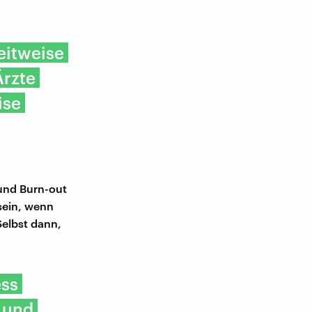
eitweise
Ärzte
ise
und Burn-out
 sein, wenn
Selbst dann,
ess
n und