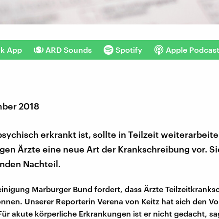
nk App
ARD Sounds
Spotify
Apple Podcas
mber 2018
psychisch erkrankt ist, sollte in Teilzeit weiterarbeit
gen Ärzte eine neue Art der Krankschreibung vor. Si
nden Nachteil.
einigung Marburger Bund fordert, dass Ärzte Teilzeitkrank
önnen. Unserer Reporterin Verena von Keitz hat sich den V
ür akute körperliche Erkrankungen ist er nicht gedacht, sa