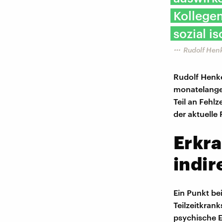
Kollegen
sozial is
Rudolf Hen
Rudolf Henke
monatelange
Teil an Fehl
der aktuelle
Erkra
indir
Ein Punkt bei
Teilzeitkran
psychische E