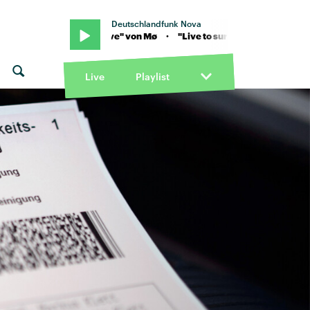
Deutschlandfunk Nova
ve to survive" von Mø · "Live to survive" von Mø
Live
Playlist