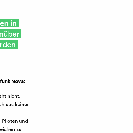
en in
enüber
ürden
funk Nova:
ht nicht,
ch das keiner
 Piloten und
Zeichen zu