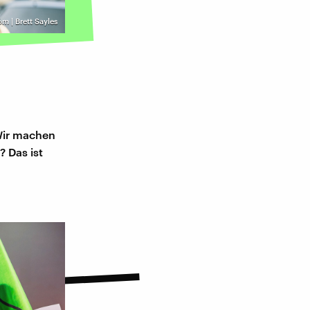
om | Brett Sayles
 Wir machen
? Das ist