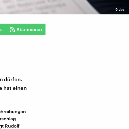
©
dpa
ts
Abonnieren
en dürfen.
e hat einen
schreibungen
orschlag
gt Rudolf