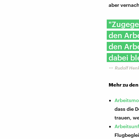
aber vernac
"Zugegeb
den Arb
den Arbe
dabei bl
Rudolf Hen
Mehr zu den
Arbeitsmor
dass die D
trauen, we
Arbeitsunf
Flugbeglei