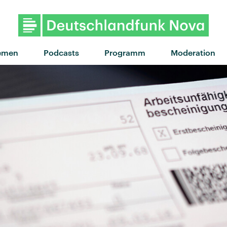
"Live to survive" von Mø · "Li
emen
Podcasts
Programm
Moderation