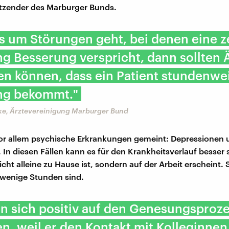
tzender des Marburger Bunds.
s um Störungen geht, bei denen eine z
 Besserung verspricht, dann sollten 
en können, dass ein Patient stundenwe
g bekommt."
ke, Ärztevereinigung Marburger Bund
or allem psychische Erkrankungen gemeint: Depressionen 
. In diesen Fällen kann es für den Krankheitsverlauf besser
icht alleine zu Hause ist, sondern auf der Arbeit erscheint. 
 wenige Stunden sind.
n sich positiv auf den Genesungsproz
n, weil er den Kontakt mit Kolleginne