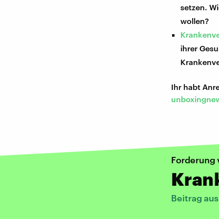
setzen. W
wollen?
Krankenve
ihrer Gesu
Krankenve
Ihr habt An
unboxingnew
Forderung 
Krank
Beitrag au