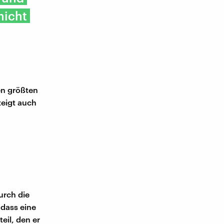
nicht
en größten
zeigt auch
urch die
 dass eine
eil, den er