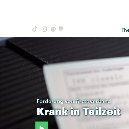
Th
Forderung von Ärzteverband
Krank
in
Teilzeit