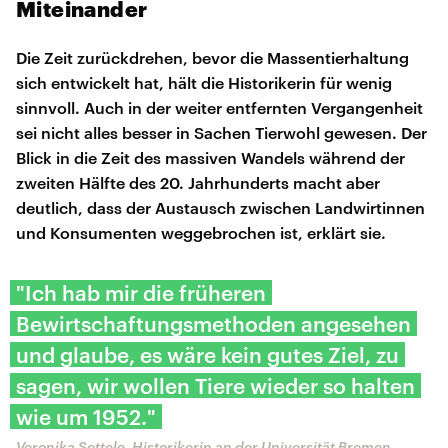
Miteinander
Die Zeit zurückdrehen, bevor die Massentierhaltung
sich entwickelt hat, hält die Historikerin für wenig
sinnvoll. Auch in der weiter entfernten Vergangenheit
sei nicht alles besser in Sachen Tierwohl gewesen. Der
Blick in die Zeit des massiven Wandels während der
zweiten Hälfte des 20. Jahrhunderts macht aber
deutlich, dass der Austausch zwischen Landwirtinnen
und Konsumenten weggebrochen ist, erklärt sie.
"Ich hab mir die früheren
Bewirtschaftungsmethoden angesehen
und glaube, es wäre kein gutes Ziel, zu
sagen, wir wollen Tiere wieder so halten
wie um 1952."
Veronika Settele, Historikerin an der Universität Bremen