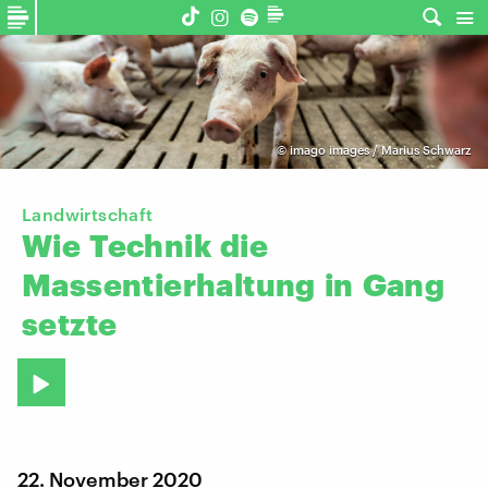
©
imago images / Marius Schwarz
Landwirtschaft
Wie
Technik
die
Massentierhaltung
in
Gang
setzte
22. November 2020