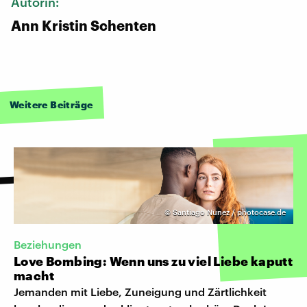
Autorin:
Ann Kristin Schenten
Weitere Beiträge
©
Santiago Nunez / photocase.de
Beziehungen
Love Bombing: Wenn uns zu viel Liebe kaputt
macht
Jemanden mit Liebe, Zuneigung und Zärtlichkeit