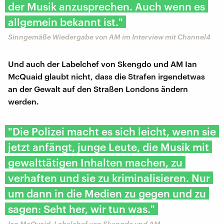
der Musik anzusprechen. Auch wenn es
allgemein bekannt ist."
Sinngemäße Wiedergabe von AM im Interview mit Channel4
Und auch der Labelchef von Skengdo und AM Ian
McQuaid glaubt nicht, dass die Strafen irgendetwas
an der Gewalt auf den Straßen Londons ändern
werden.
"Die Polizei macht es sich leicht, wenn sie
jetzt anfängt, junge Leute, die Musik mit
gewalttätigen Inhalten machen, zu
verhaften und sie zu kriminalisieren. Nur
um dann in die Medien zu gegen und zu
sagen: Seht her, wir tun was."
Ian McQuaid, Labelchef von Skengdo und AM