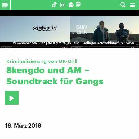
©
Screenshots Skengdo x AM "Gun Talk" | Collage: Deutschlandfunk Nova
Kriminalisierung von UK-Drill
Skengdo
und
AM
–
Soundtrack
für
Gangs
16. März 2019