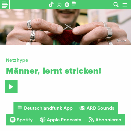
©
dpa
Netzhype
Männer,
lernt
stricken!
Deutschlandfunk App
ARD Sounds
Spotify
Apple Podcasts
Abonnieren