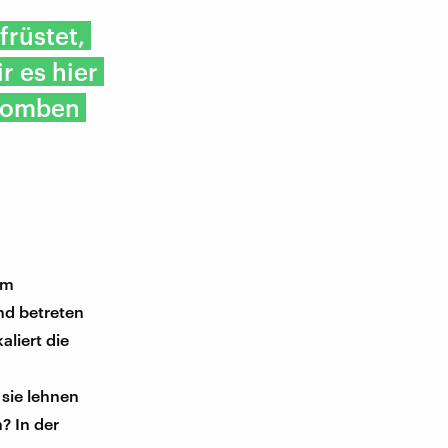
früstet,
r es hier
tbomben
im
nd betreten
liert die
sie lehnen
? In der