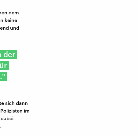
chen dem
en keine
dend und
n der
ür
."
e sich dann
Polizisten im
 dabei
.