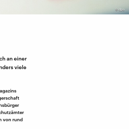
©
dpa
ch an einer
nders viele
agazins
gerschaft
chsbürger
schutzämter
h von rund