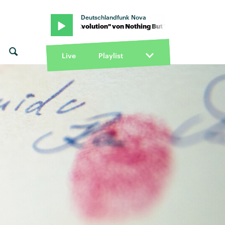
Deutschlandfunk Nova
ieves · "Evolution" von Nothing But Thieves · "Evolution" von Noth
Live
Playlist