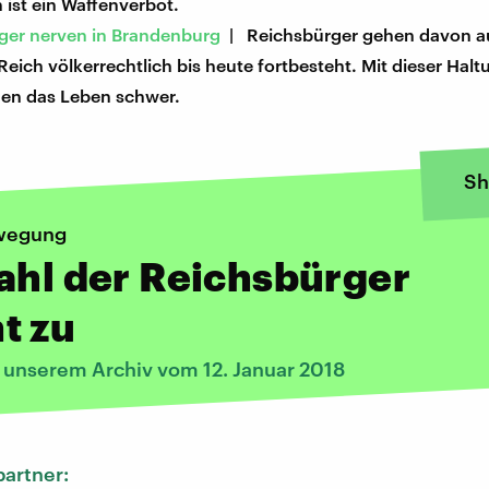
 ist ein Waffenverbot.
ger nerven in Brandenburg
| Reichsbürger gehen davon au
eich völkerrechtlich bis heute fortbesteht. Mit dieser Ha
den das Leben schwer.
Sh
wegung
ahl der Reichsbürger
t zu
s unserem Archiv vom 12. Januar 2018
artner: