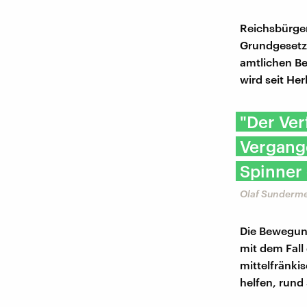
Reichsbürger
Grundgesetz,
amtlichen Be
wird seit He
"Der Ver
Vergange
Spinner 
Olaf Sundermey
Die Bewegun
mit dem Fall
mittelfränki
helfen, run