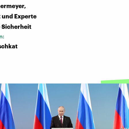
dermeyer,
t und Experte
e Sicherheit
n:
schkat
©
IMA