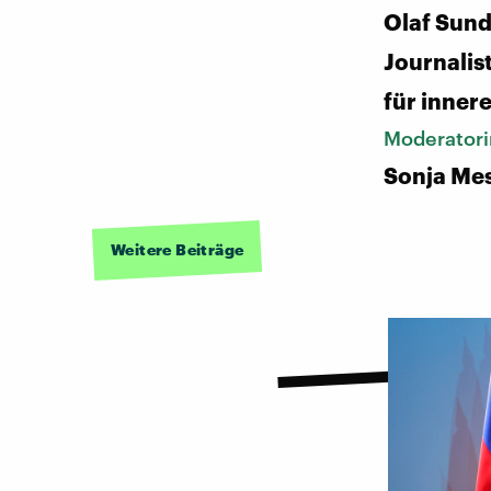
Olaf Sun
Journalis
für inner
Moderatori
Sonja Me
Weitere Beiträge