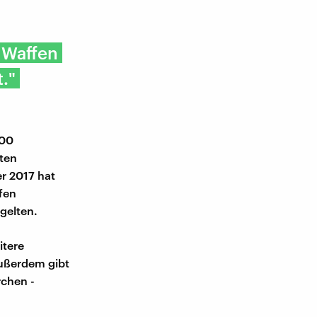
 Waffen
."
700
ten
r 2017 hat
fen
 gelten.
itere
Außerdem gibt
rchen -