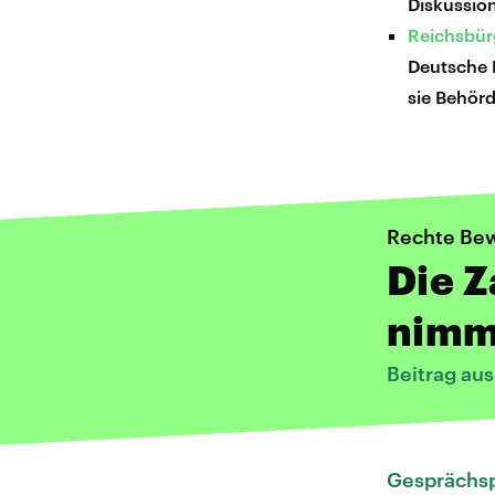
Diskussion
Reichsbür
Deutsche R
sie Behör
Rechte Be
Die Z
nimm
Beitrag au
Gesprächsp