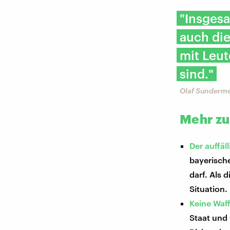
"Insgesa
auch die
mit Leut
sind."
Olaf Sundermey
Mehr z
Der auffäl
bayerisch
darf. Als 
Situation.
Keine Waf
Staat und