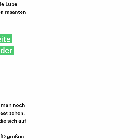
ie Lupe
en rasanten
ite
 der
nn man noch
aat sehen,
ie sich auf
AfD großen