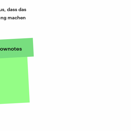
s, dass das
ltung machen
ownotes