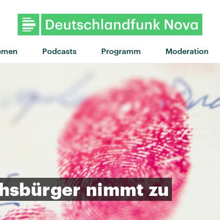
"Evolution" von Nothing But Th
emen
Podcasts
Programm
Moderation
hsbürger
nimmt
zu