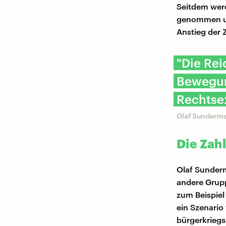
Seitdem werd
genommen un
Anstieg der Z
"Die Re
Bewegung
Rechtsex
Olaf Sundermey
Die Zah
Olaf Sunderm
andere Grupp
zum Beispiel
ein Szenario
bürgerkriegs