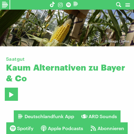
©
imago | zuma
Saatgut
Kaum
Alternativen
zu
Bayer
&
Co
Deutschlandfunk App
ARD Sounds
Spotify
Apple Podcasts
Abonnieren