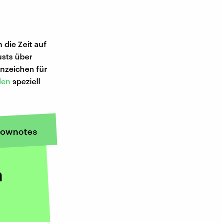
 die Zeit auf
usts über
Anzeichen für
len
speziell
ownotes
a