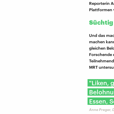
Reporterin A
Plattformen 
Süchtig
Und das mac
machen kann.
gleichen Bel
Forschende d
Teilnehmende
MRT untersu
"Liken, 
Belohnun
Essen, S
Anne Preger, 