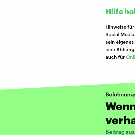
Hilfe ho
Hinweise für
Social Media
sein eigenes
eine Abhängi
auch für
Onl
Belohnung
Wenn 
verha
Beitrag au