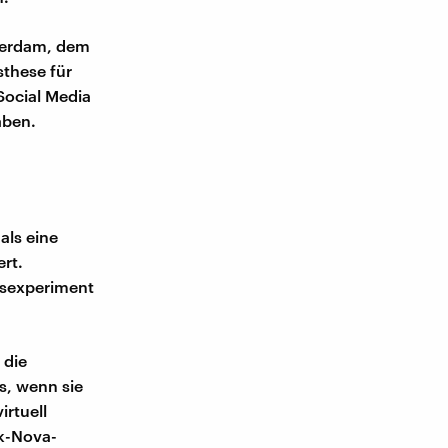
sterdam, dem
sthese für
Social Media
aben.
als eine
ert.
nsexperiment
 die
s, wenn sie
rtuell
nk-Nova-