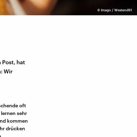
©
Imago / Westend61
 Post, hat
: Wir
schende oft
 lernen sehr
l und kommen
ehr drücken
n.