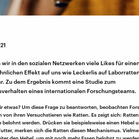
021
r in den sozialen Netzwerken viele Likes für einen
hnlichen Effekt auf uns wie Leckerlis auf Laborratten
r. Zu dem Ergebnis kommt eine Studie zum
verhalten eines internationalen Forschungsteams.
ir etwas? Um diese Frage zu beantworten, beobachten For
n von ihren Versuchstieren wie Ratten. Es zeigt sich: Ratten
e belohnt werden. Drücken sie beispielsweise einen Hebe
utter, merken sich die Ratten diesen Mechanismus. Vielm
iter den Hebel, um mit noch mehr Essen belohnt zu werde