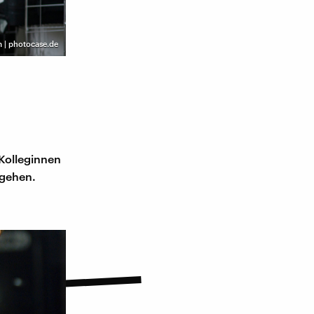
 | photocase.de
n
 Kolleginnen
 gehen.