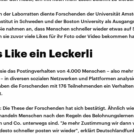
n der Laborratten diente Forschenden der Universität Am
nstitut in Schweden und der Boston University als Ausgang
Sie nahmen an, dass Menschen schneller wieder etwas auf 
 sie zuvor viele Likes für ihr Foto oder Video bekommen h
 Like ein Leckerli
sie das Postingverhalten von 4.000 Menschen – also mehr 
s – in diversen sozialen Netzwerken und Plattformen analysi
aben die Forschenden mit 176 Teilnehmenden ein Verhalte
t.
: Die These der Forschenden hat sich bestätigt. Ähnlich wie
 handeln Menschen nach den Regeln des Belohnungslernen
m und Co. unterwegs sind. "Je mehr Zustimmung wir dann vi
sto schneller posten wir wieder", erklärt Deutschlandfu