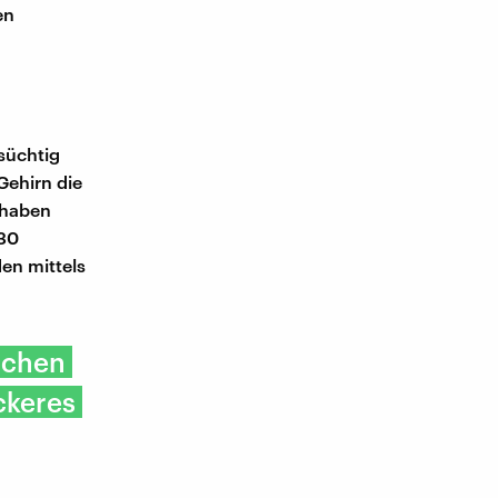
en
süchtig
Gehirn die
 haben
30
en mittels
eichen
ckeres