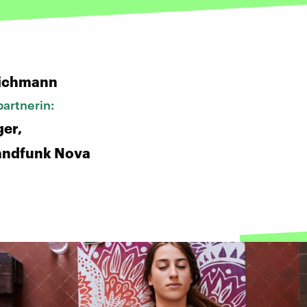
:
ichmann
artnerin:
er,
andfunk Nova