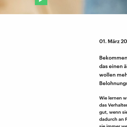
01. März 2
Bekommen wi
das einen ä
wollen meh
Belohnungs
Wie lernen w
das Verhalte
gut, wenn si
dadurch an F
sie immer we