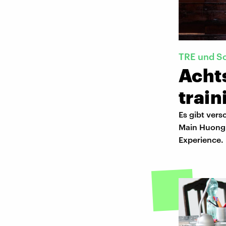
TRE und S
Acht
train
Es gibt ver
Main Huong 
Experience.