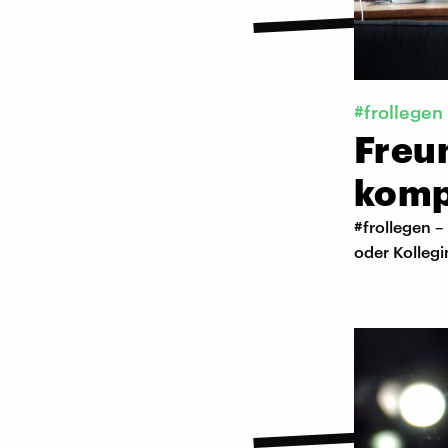
#frollegen
Freun
kompl
#frollegen –
oder Kollegi