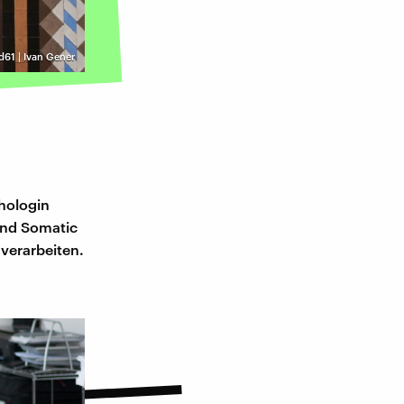
d61 | Ivan Gener
chologin
und Somatic
verarbeiten.