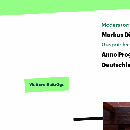
Moderator
Markus D
Gesprächsp
Anne Preg
Deutschl
Weitere Beiträge