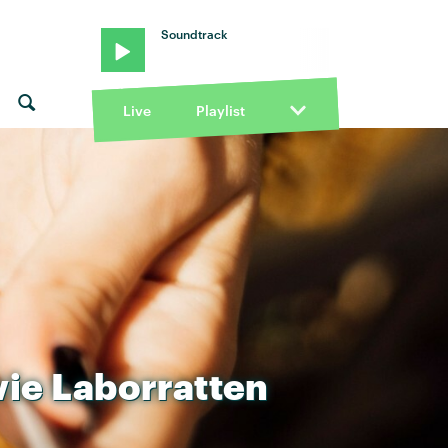
Soundtrack
Live
Playlist
ie
Laborratten