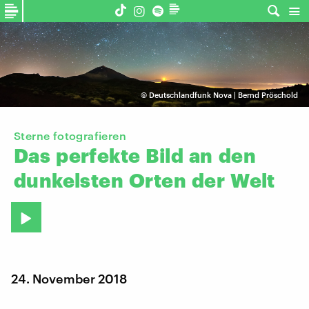
©
Deutschlandfunk Nova | Bernd Pröschold
Sterne fotografieren
Das
perfekte
Bild
an
den
dunkelsten
Orten
der
Welt
24. November 2018