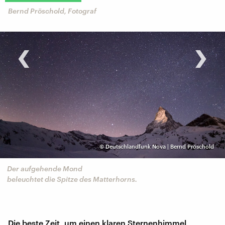
Bernd Pröschold, Fotograf
‹
›
©
Deutschlandfunk Nova | Bernd Pröschold
Der aufgehende Mond
beleuchtet die Spitze des Matterhorns.
Die beste Zeit, um einen klaren Sternenhimmel