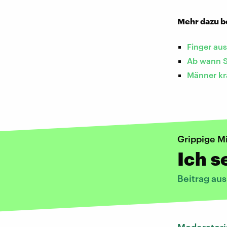
Mehr dazu b
Finger aus
Ab wann S
Männer kr
Grippige 
Ich s
Beitrag au