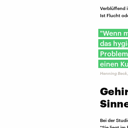
Verblüffend 
Ist Flucht 
"Wenn me
das hygi
Problem
einen Ku
Henning Beck,
Gehi
Sinn
Bei der Stud
"Sie liegt im