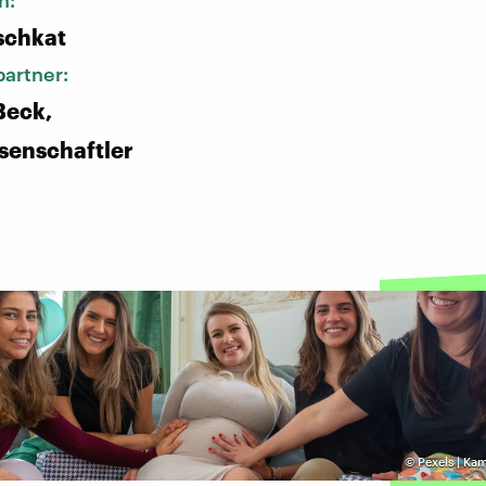
n:
schkat
artner:
Beck,
senschaftler
©
Pexels | Ka