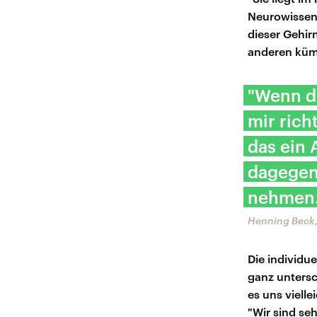
Neurowissens
dieser Gehir
anderen kü
"Wenn d
mir rich
das ein 
dagegen
nehmen.
Henning Beck,
Die individu
ganz untersc
es uns viell
"Wir sind seh