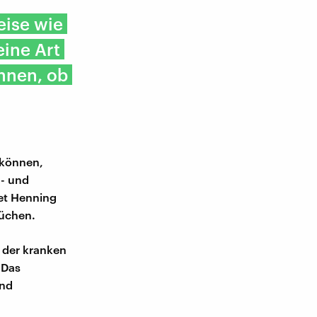
eise wie
eine Art
nnen, ob
 können,
 - und
tet Henning
rüchen.
 der kranken
 Das
end