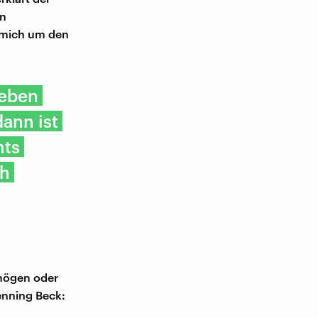
In
 mich um den
neben
dann ist
hts
ch
 mögen oder
enning Beck: