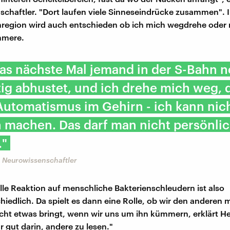
chaftler. "Dort laufen viele Sinneseindrücke zusammen". 
nregion wird auch entschieden ob ich mich wegdrehe oder
mmere.
as nächste Mal jemand in der S-Bahn 
tig abhustet, und ich drehe mich weg, 
Automatismus im Gehirn - ich kann nic
 machen. Das darf man nicht persönli
"
 Neurowissenschaftler
elle Reaktion auf menschliche Bakterienschleudern ist also
hiedlich. Da spielt es dann eine Rolle, ob wir den anderen
eicht etwas bringt, wenn wir uns um ihn kümmern, erklärt H
r gut darin, andere zu lesen."