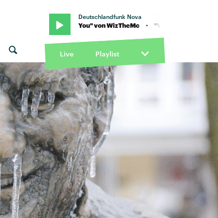
Deutschlandfunk Nova
 "Wait For You" von WizTheMc · "Wait For You" von WizTheMc
Live
Playlist