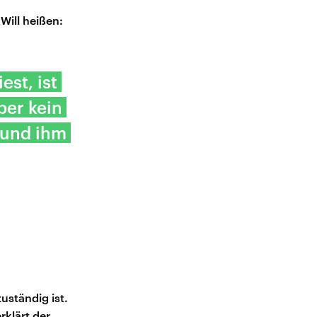
Will heißen:
st, ist
ber kein
 und ihm
uständig ist.
rklärt der