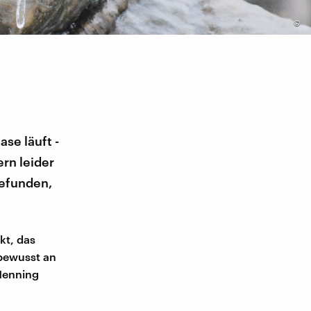
©
se läuft -
rn leider
efunden,
kt, das
nbewusst an
Henning