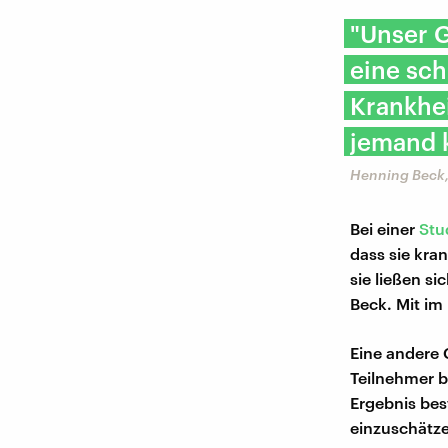
"Unser G
eine sch
Krankhe
jemand k
Henning Beck,
Bei einer
Stu
dass sie kra
sie ließen si
Beck. Mit im
Eine andere 
Teilnehmer b
Ergebnis bes
einzuschätze