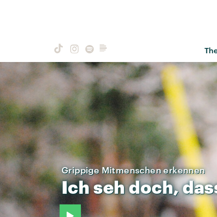
Th
Grippige Mitmenschen erkennen
Ich
seh
doch,
das