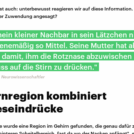
ist auch: unterbewusst reagieren wir auf diese Information. 
oder Zuwendung angesagt?
in kleiner Nachbar in sein Lätzchen nie
enemäßig so Mittel. Seine Mutter hat a
 damit, ihm die Rotznase abzuwischen
ss auf die Stirn zu drücken."
 Neurowissenschaftler
rnregion kombiniert
eseindrücke
ie wurde eine Region im Gehirn gefunden, die genau dafür z
 hinteren Scheitelbereich, fast da wo der Nacken anfängt", e