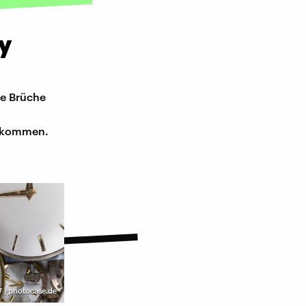
y
ie Brüche
el kommen.
7 | photocase.de