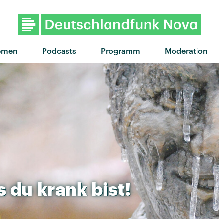
"Wait For You" von WizTheMc ·
emen
Podcasts
Programm
Moderation
s
du
krank
bist!