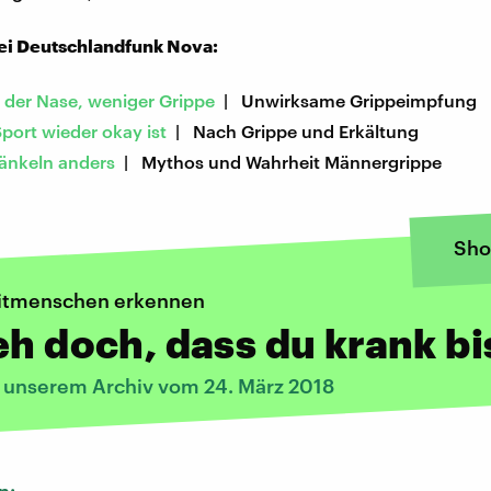
ei Deutschlandfunk Nova:
 der Nase, weniger Grippe
| Unwirksame Grippeimpfung
port wieder okay ist
| Nach Grippe und Erkältung
änkeln anders
| Mythos und Wahrheit Männergrippe
Sho
Mitmenschen erkennen
eh doch, dass du krank bi
s unserem Archiv vom 24. März 2018