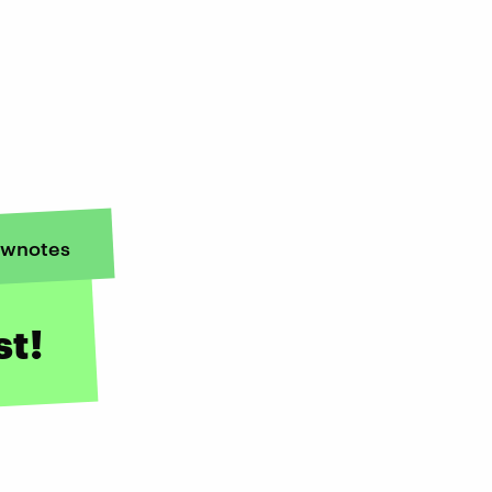
wnotes
st!