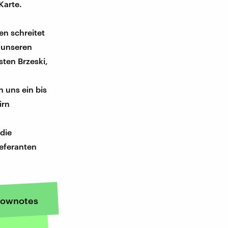
Karte.
en schreitet
n unseren
ten Brzeski,
 uns ein bis
irn
die
ieferanten
ownotes