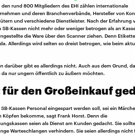
u den rund 800 Mitgliedern des EHI zählen internationale
rnehmen und deren Branchenverbände, Hersteller von Ko
gütern und verschiedene Dienstleister. Nach der Erfahrung 
n SB-Kassen nicht mehr oder weniger betrogen als an Kass
gestellte die Ware über den Scanner ziehen. Denn Etikett
da. Allerdings wird selten so dreist betrogen, wie beim aktu
en darüber gibt es allerdings nicht. Auch aus dem Grund, da
da nur ungern öffentlich zu äußern möchten.
 für den Großeinkauf ge
 SB-Kassen Personal eingespart werden soll, sei ein Märch
n Köpfen bekomme, sagt Frank Horst. Denn die
ungskassen seien als Dienst am Kunden gedacht. Sie sollte
ange Warteschlangen verhindern. Sie seien allerdings nicht 