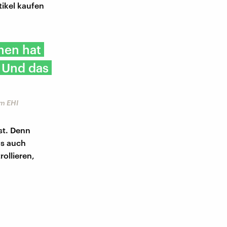
tikel kaufen
hen hat
 Und das
am EHI
st. Denn
as auch
ollieren,