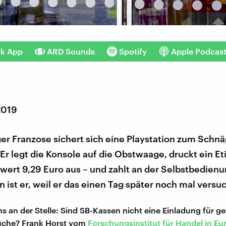
nk App
ARD Sounds
Spotify
Apple Podcas
2019
ger Franzose sichert sich eine Playstation zum Schn
 Er legt die Konsole auf die Obstwaage, druckt ein Et
ert 9,29 Euro aus – und zahlt an der Selbstbedien
 ist er, weil er das einen Tag später noch mal versuc
ns an der Stelle: Sind SB-Kassen nicht eine Einladung für g
uche? Frank Horst vom
Forschungsinstitut für Handel in Eu