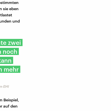
bestimmten
n sie eben
tlastet
 Kunden und
ute zwei
m noch
kann
n mehr
am EHI
 Beispiel,
r auf den