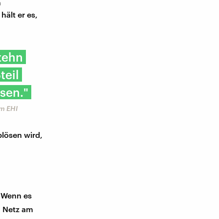
h
hält er es,
zehn
teil
sen."
am EHI
lösen wird,
Wenn es
m Netz am