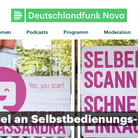
"Butterfly Feelings" von Icona P
emen
Podcasts
Programm
Moderation
el
an
Selbstbedienungs