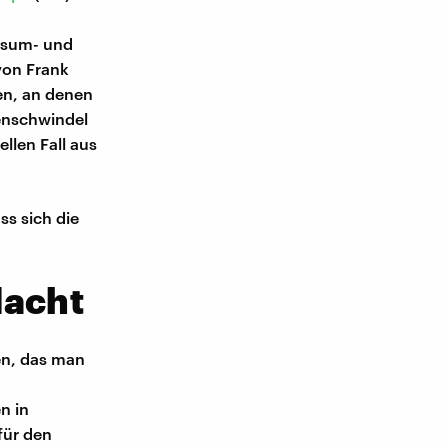
nsum- und
von Frank
en, an denen
enschwindel
ellen Fall aus
ss sich die
dacht
en, das man
n in
für den