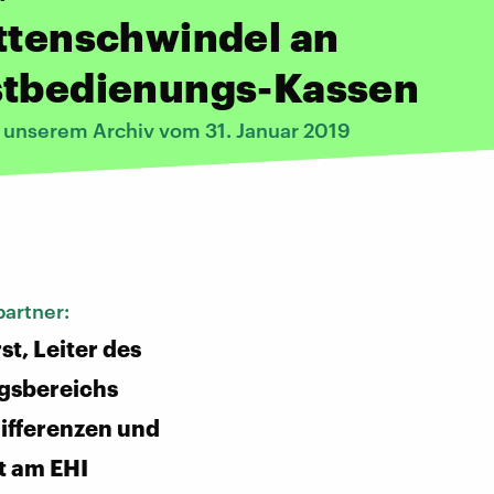
ttenschwindel an
stbedienungs-Kassen
s unserem Archiv vom 31. Januar 2019
:
artner:
st, Leiter des
gsbereichs
ifferenzen und
t am EHI