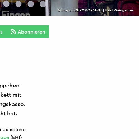
©
imago | CHROMORANGE | Ernst Weingartner
ts
Abonnieren
äppchen-
ikett mit
ungskasse.
ht hat.
enau solche
ropa
(EHI)