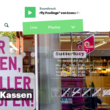
Soundtrack
op · "Butterfly Feelings" von Icona Pop · "Butterfly Feelings" von I
Live
Playlist
-Kassen