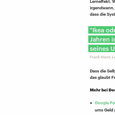
Lerneffekt. 
irgendwann, w
dass die Sys
"Ikea od
Jahren i
seines 
Frank Horst, L
Dass die Sel
das glaubt F
Mehr bei De
Google Pa
ums Geld g