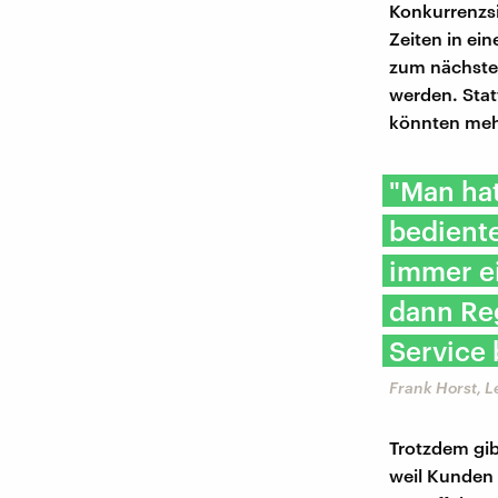
Konkurrenzs
Zeiten in e
zum nächsten
werden. Stat
könnten mehr
"Man hat
bedient
immer ei
dann Re
Service 
Frank Horst, L
Trotzdem gib
weil Kunden 