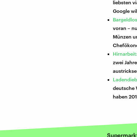
liebsten 
Google wil
Bargeldlos
voran – nu
Münzen und
Chefökono
Hirnarbei
zwei Jahre
austricks
Ladendiebs
deutsche W
haben 2016
Supermark