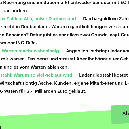
via Rechnung und im Supermarkt entweder bar oder mit EC-
l das ändern.
es Zahlen: Alle, außer Deutschland
| Das bargeldlose Zahl
r nicht in Deutschland. Warum eigentlich hängen wir so a
 Scheinen? Dafür gibt es vor allem zwei Gründe, sagt Cars
m der ING-DiBa.
t: Warten macht wahnsinnig
| Angeblich verbringt jeder von
 mit warten. Das nervt und stresst! Aber ihr könnt euer Geh
en und es vom Warten ablenken.
tahl: Warum so viel geklaut wird
| Ladendiebstahl kostet 
irtschaft richtig Asche. Kunden, eigene Mitarbeiter und L
 Waren für 3,4 Milliarden Euro geklaut.
Sh
t