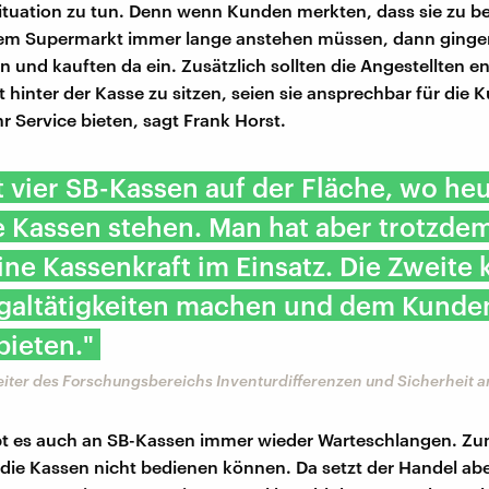
ituation zu tun. Denn wenn Kunden merkten, dass sie zu 
inem Supermarkt immer lange anstehen müssen, dann ginge
 und kauften da ein. Zusätzlich sollten die Angestellten en
t hinter der Kasse zu sitzen, seien sie ansprechbar für die
 Service bieten, sagt Frank Horst.
 vier SB-Kassen auf der Fläche, wo he
e Kassen stehen. Man hat aber trotzde
ne Kassenkraft im Einsatz. Die Zweite 
galtätigkeiten machen und dem Kunde
bieten."
eiter des Forschungsbereichs Inventurdifferenzen und Sicherheit 
t es auch an SB-Kassen immer wieder Warteschlangen. Zum
die Kassen nicht bedienen können. Da setzt der Handel abe