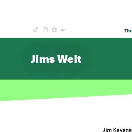
Th
Jims Welt
Jim Kavana