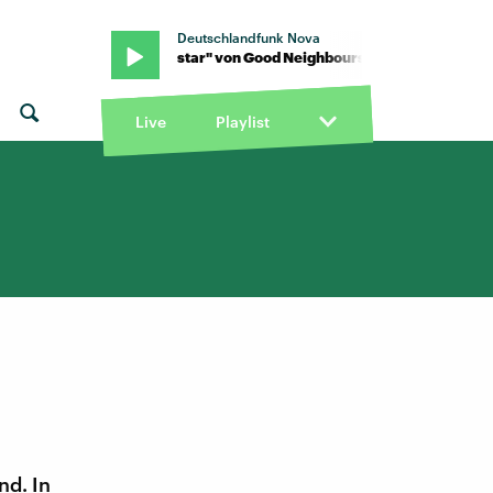
Deutschlandfunk Nova
 "Superstar" von Good Neighbours · "Superstar" von Good Neighbo
Live
Playlist
nd. In