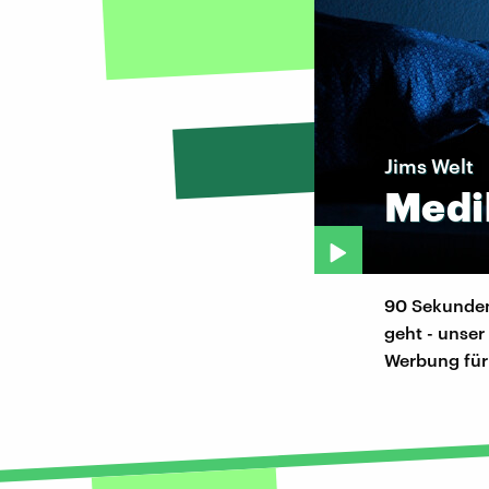
Jims Welt
Medi
90 Sekunden
geht - unser
Werbung für