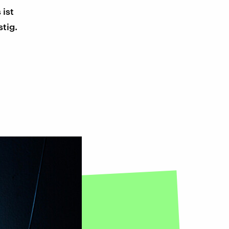
 ist
tig.