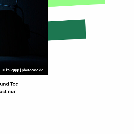
©
kallejipp | photocase.de
 und Tod
ast nur