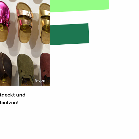
©
dpa
ntdeckt und
tsetzen!