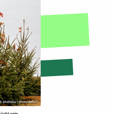
©
@kallejipp | photocase.de
ückt sein