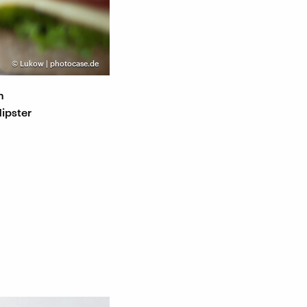
©
Lukow | photocase.de
n
ipster