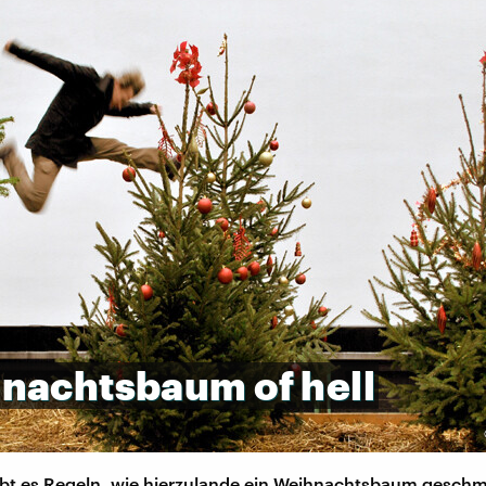
hnachtsbaum
of
hell
ibt es Regeln, wie hierzulande ein Weihnachtsbaum geschm