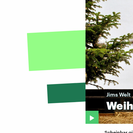
Jims Welt
Wei
Scheinbar g