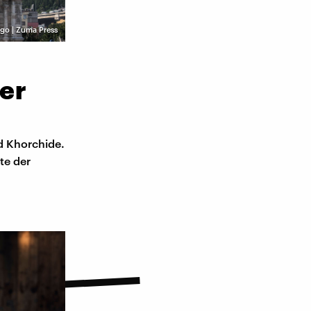
go | Zuma Press
ter
ad Khorchide.
te der