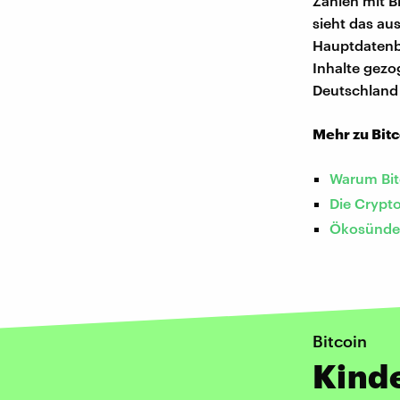
Zahlen mit B
sieht das au
Hauptdatenbu
Inhalte gezog
Deutschland 
Mehr zu Bit
Warum Bit
Die Crypt
Ökosünder
Bitcoin
Kinde