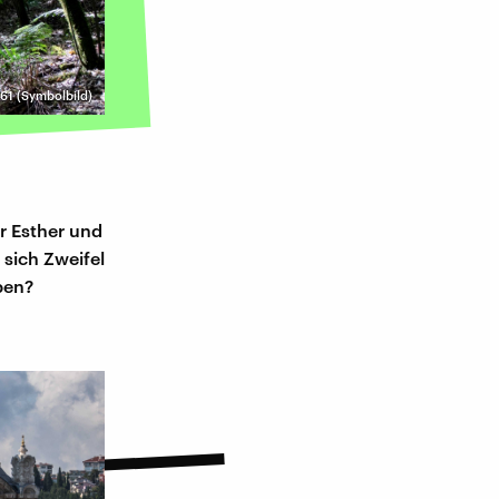
61 (Symbolbild)
r Esther und
 sich Zweifel
ben?