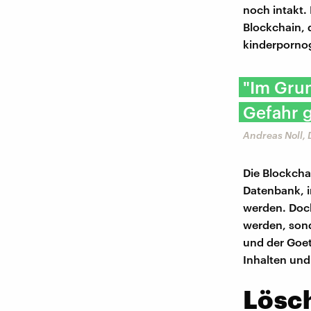
noch intakt.
Blockchain, 
kinderpornog
"Im Grun
Gefahr g
Andreas Noll,
Die Blockcha
Datenbank, i
werden. Doch
werden, son
und der Goet
Inhalten und
Lösc