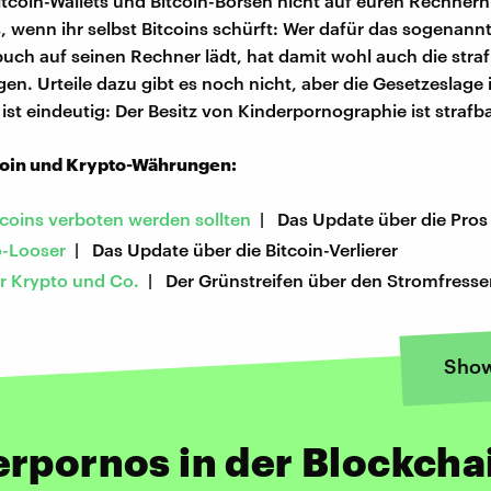
itcoin-Wallets und Bitcoin-Börsen nicht auf euren Rechnern
s, wenn ihr selbst Bitcoins schürft: Wer dafür das sogenann
ch auf seinen Rechner lädt, hat damit wohl auch die stra
en. Urteile dazu gibt es noch nicht, aber die Gesetzeslage 
ist eindeutig: Der Besitz von Kinderpornographie ist strafba
coin und Krypto-Währungen:
coins verboten werden sollten
| Das Update über die Pros
o-Looser
| Das Update über die Bitcoin-Verlierer
 Krypto und Co.
| Der Grünstreifen über den Stromfresser
Sho
rpornos in der Blockcha