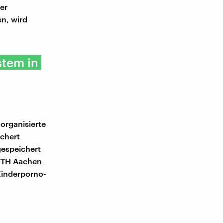
er
n, wird
stem in
organisierte
ichert
gespeichert
WTH Aachen
 Kinderporno-