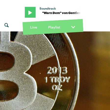
Soundtrack
. Shaggy · "Warn Dem" von Gentleman feat. Shaggy · "Warn Dem" 
Live
Playlist