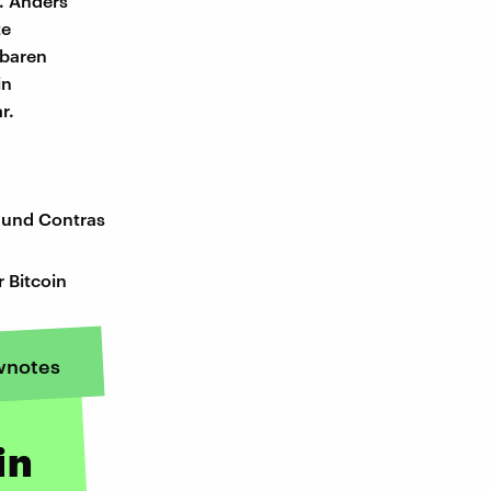
. Anders
te
fbaren
in
r.
 und Contras
 Bitcoin
wnotes
in