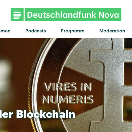
"Warn Dem" von Gentleman feat
emen
Podcasts
Programm
Moderation
der
Blockchain