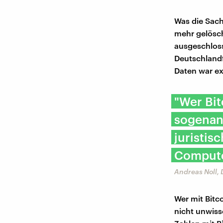
Was die Sach
mehr gelösch
ausgeschloss
Deutschlandf
Daten war ex
"Wer Bit
sogenan
juristis
Compute
Andreas Noll,
Wer mit Bitc
nicht unwis