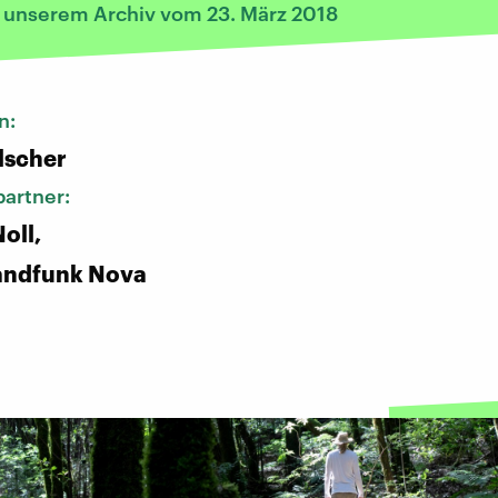
s unserem Archiv vom 23. März 2018
n:
lscher
artner:
oll,
andfunk Nova