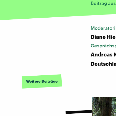
Beitrag au
Moderatori
Diane Hie
Gesprächsp
Andreas N
Deutschl
Weitere Beiträge