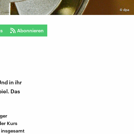
©
dpa
ts
Abonnieren
nd in ihr
iel. Das
ger
der Kurs
t insgesamt