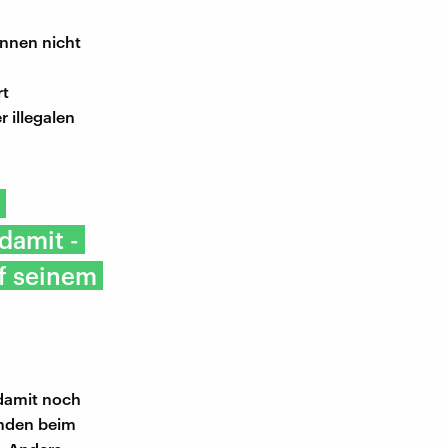
önnen nicht
rt
 illegalen
damit -
uf seinem
 damit noch
anden beim