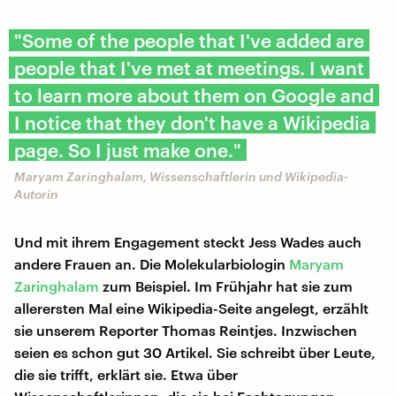
"Some of the people that I've added are
people that I've met at meetings. I want
to learn more about them on Google and
I notice that they don't have a Wikipedia
page. So I just make one."
Maryam Zaringhalam, Wissenschaftlerin und Wikipedia-
Autorin
Und mit ihrem Engagement steckt Jess Wades auch
andere Frauen an. Die Molekularbiologin
Maryam
Zaringhalam
zum Beispiel. Im Frühjahr hat sie zum
allerersten Mal eine Wikipedia-Seite angelegt, erzählt
sie unserem Reporter Thomas Reintjes. Inzwischen
seien es schon gut 30 Artikel. Sie schreibt über Leute,
die sie trifft, erklärt sie. Etwa über