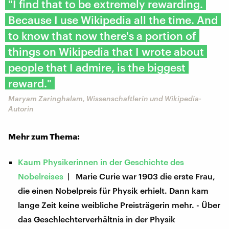
"I find that to be extremely rewarding.
Because I use Wikipedia all the time. And
to know that now there's a portion of
things on Wikipedia that I wrote about
people that I admire, is the biggest
reward."
Maryam Zaringhalam, Wissenschaftlerin und Wikipedia-
Autorin
Mehr zum Thema:
Kaum Physikerinnen in der Geschichte des
Nobelreises
| Marie Curie war 1903 die erste Frau,
die einen Nobelpreis für Physik erhielt. Dann kam
lange Zeit keine weibliche Preisträgerin mehr. - Über
das Geschlechterverhältnis in der Physik