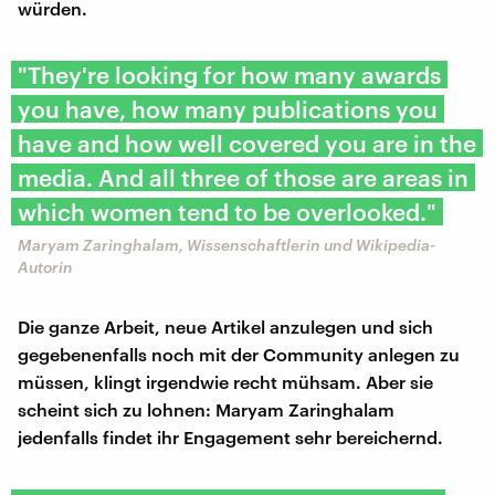
würden.
"They're looking for how many awards
you have, how many publications you
have and how well covered you are in the
media. And all three of those are areas in
which women tend to be overlooked."
Maryam Zaringhalam, Wissenschaftlerin und Wikipedia-
Autorin
Die ganze Arbeit, neue Artikel anzulegen und sich
gegebenenfalls noch mit der Community anlegen zu
müssen, klingt irgendwie recht mühsam. Aber sie
scheint sich zu lohnen: Maryam Zaringhalam
jedenfalls findet ihr Engagement sehr bereichernd.