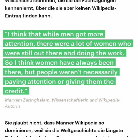
Wissenschaftlerinnen, die sie bei Fachtagungen
kennenlernt, über die sie aber keinen Wikipedia-
Eintrag finden kann.
"I think that while men got more
attention, there were a lot of women who
were still out there and doing the work.
So I think women have always been
there, but people weren't necessarily
paying attention or giving them the
credit."
Maryam Zaringhalam, Wissenschaftlerin und Wikipedia-
Autorin
Sie glaubt nicht, dass Männer Wikipedia so
dominieren, weil sie die Weltgeschichte die längste