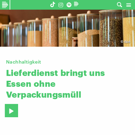
©
dpa
Nachhaltigkeit
Lieferdienst
bringt
uns
Essen
ohne
Verpackungsmüll