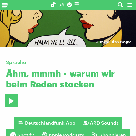
©
Imago | Ikon images
Sprache
Ähm,
mmmh
-
warum
wir
beim
Reden
stocken
Deutschlandfunk App
ARD Sounds
Spotify
Apple Podcasts
Abonnieren