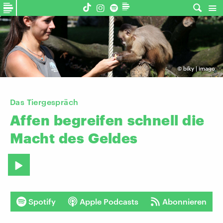
©
biky | imago
Das Tiergespräch
Affen
begreifen
schnell
die
Macht
des
Geldes
Spotify
Apple Podcasts
Abonnieren