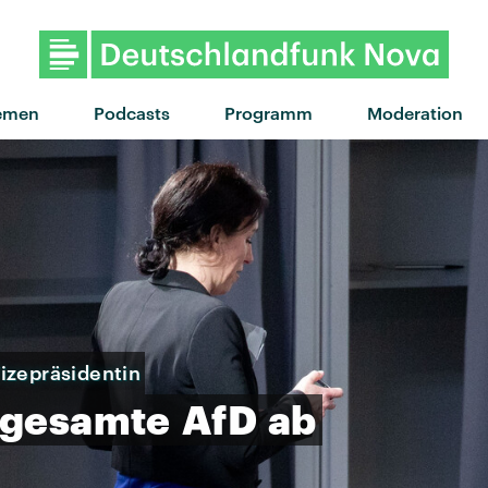
emen
Podcasts
Programm
Moderation
izepräsidentin
gesamte
AfD
ab