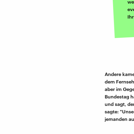
we
ev
Ih
Andere kamen
dem Fernsehs
aber im Gege
Bundestag h
und sagt, der
sagte: "Unse
jemanden au