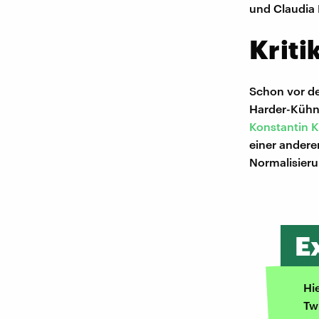
und Claudia 
Kriti
Schon vor de
Harder-Kühn
Konstantin K
einer andere
Normalisieru
E
Hi
Tw