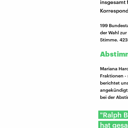
insgesamt f
Korrespond
199 Bundesta
der Wahl zur
Stimme. 423 
Abstim
Mariana Har
Fraktionen -
berichtet un
angekündigt,
bei der Abst
"Ralph B
hat gesa