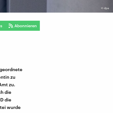
©
dpa
ts
Abonnieren
Abgeordnete
ntin zu
 Amt zu.
ch die
D die
rtei wurde