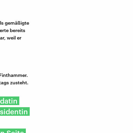
als gemäßigte
erte bereits
r, weil er
 Finthammer.
tags zusteht.
datin
sidentin
n Seite