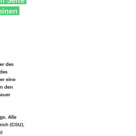
 einen
ter des
 des
er eine
on den
Dauer
s. Alle
rich (CSU),
)