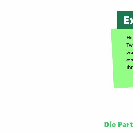
E
Hi
Tw
we
ev
Ih
Die Part