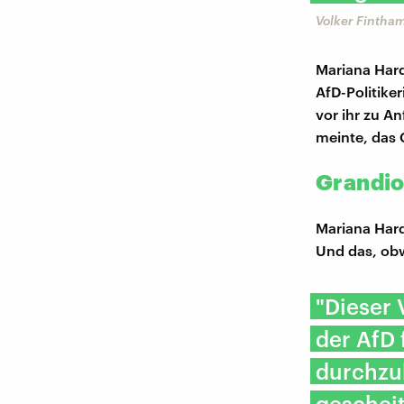
Volker Fintha
Mariana Hard
AfD-Politiker
vor ihr zu An
meinte, das G
Grandio
Mariana Hard
Und das, obw
"Dieser 
der AfD 
durchzuk
gescheit