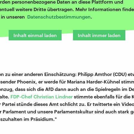
rden personenbezogene Daten an diese Plattform und
entuell weitere Dritte übertragen. Mehr Informationen finde
r in unseren
Datenschutzbestimmungen
.
Inhalt einmal laden
Inhalt immer laden
 zu einer anderen Einschätzung: Philipp Amthor (CDU) et
ender Phoenix, er werde für Mariana Harder-Kühnel stimm
nzug, dass sich die AfD dann auch an die Spielregeln im 
alte.
FDP-Chef Christian Lindner
stimmte ebenfalls für die 
 Partei stünde dieses Amt schlicht zu. Er twitterte ein Vide
r Parlament und unsere Parlamentskultur sind auch stark 
szuhalten im Präsidium."