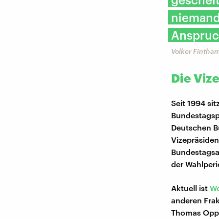
niemand 
Anspruch
Volker Fintha
Die Viz
Seit 1994 sit
Bundestagsp
Deutschen Bu
Vizepräsiden
Bundestagsa
der Wahlperi
Aktuell ist
Wo
anderen Frak
Thomas Opper