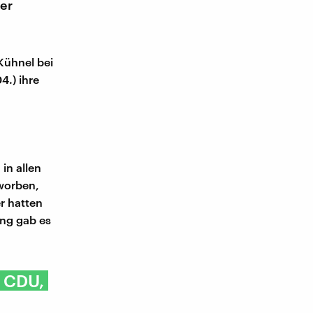
ser
Kühnel bei
4.) ihre
in allen
worben,
r hatten
ang gab es
r CDU,