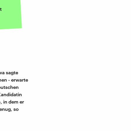
t
wa sagte
en - erwarte
Deutschen
Kandidatin
o, in dem er
genug, so