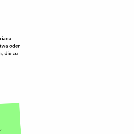
riana
twa oder
n, die zu
e
,